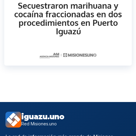
iguazu.uno
Red Misiones.uno