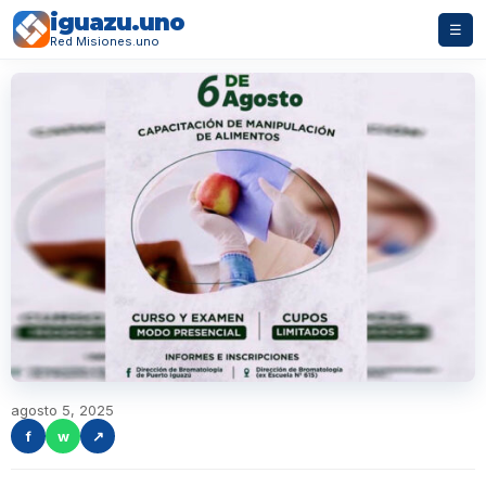
iguazu.uno
☰
Red Misiones.uno
agosto 5, 2025
f
w
↗