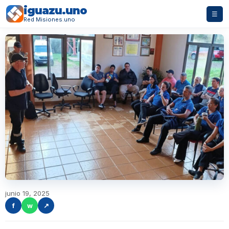
iguazu.uno
☰
Red Misiones.uno
junio 19, 2025
f
w
↗