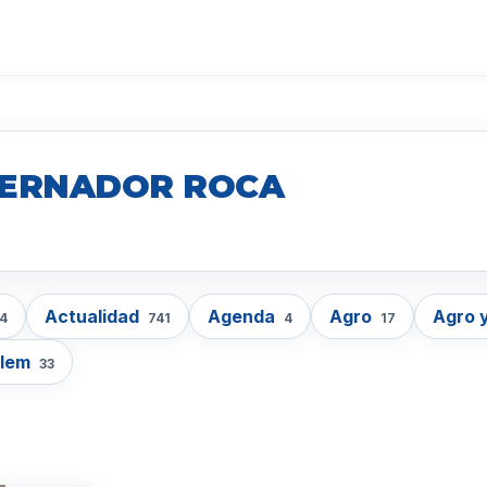
BERNADOR ROCA
Actualidad
Agenda
Agro
Agro 
4
741
4
17
lem
33