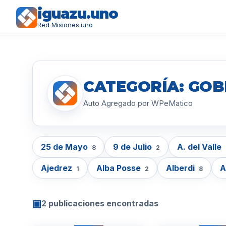
iguazu.uno
Red Misiones.uno
CATEGORÍA: GO
Auto Agregado por WPeMatico
25 de Mayo
9 de Julio
A. del Valle
8
2
Ajedrez
Alba Posse
Alberdi
A
1
2
8
▣
2 publicaciones encontradas