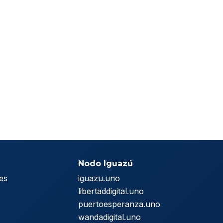
Nodo Iguazú
es
iguazu.uno
s
libertaddigital.uno
puertoesperanza.uno
wandadigital.uno