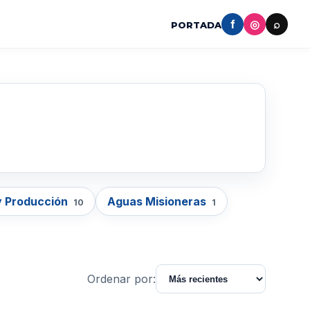
f
◎
⌕
PORTADA
y Producción
Aguas Misioneras
10
1
Ordenar por: