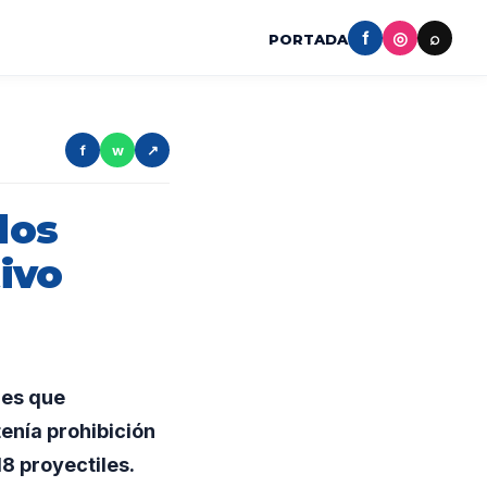
f
◎
⌕
PORTADA
f
w
↗
dos
ivo
res que
enía prohibición
18 proyectiles.