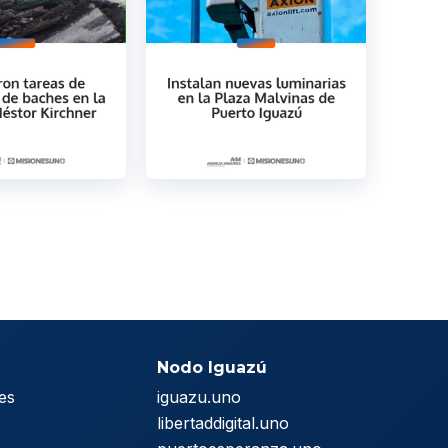
Nodo Iguazú
es
iguazu.uno
s
libertaddigital.uno