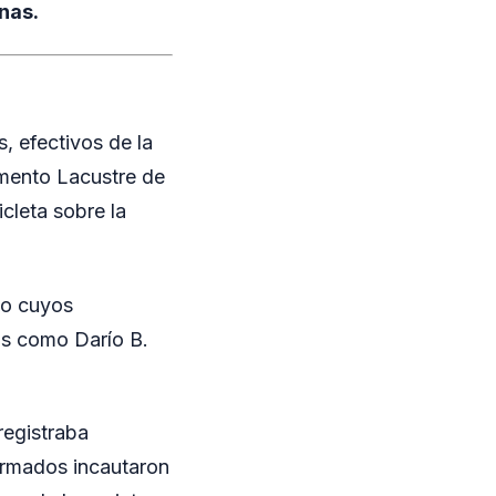
nas.
, efectivos de la
amento Lacustre de
cleta sobre la
do cuyos
dos como Darío B.
registraba
formados incautaron