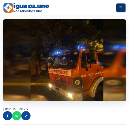
iguazu.uno
☰
Red Misiones.uno
junio 19, 2025
f
w
↗