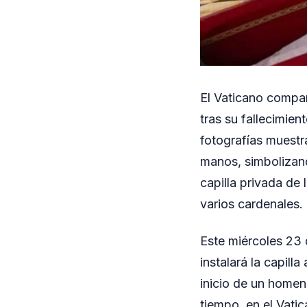
El Vaticano compar
tras su fallecimie
fotografías muestra
manos, simbolizando
capilla privada de
varios cardenales.
Este miércoles 23 
instalará la capill
inicio de un homen
tiempo, en el Vati