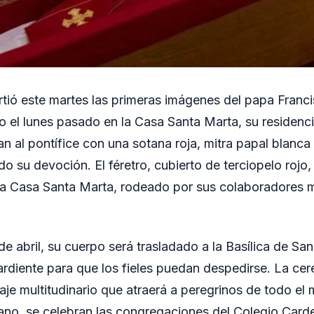
tió este martes las primeras imágenes del papa Francis
nto el lunes pasado en la Casa Santa Marta, su residen
n al pontífice con una sotana roja, mitra papal blanca 
 su devoción. El féretro, cubierto de terciopelo rojo,
 la Casa Santa Marta, rodeado por sus colaboradores 
de abril, su cuerpo será trasladado a la Basílica de S
a ardiente para que los fieles puedan despedirse. La ce
aje multitudinario que atraerá a peregrinos de todo e
cano, se celebran las congregaciones del Colegio Carden