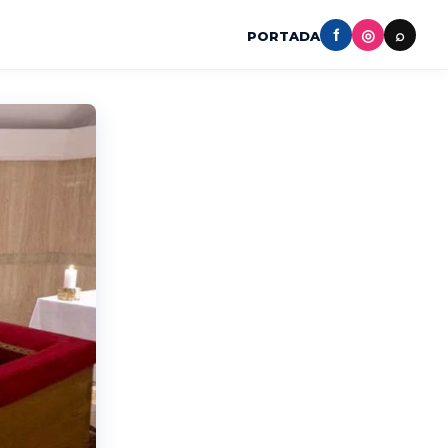
f
◎
⌕
PORTADA