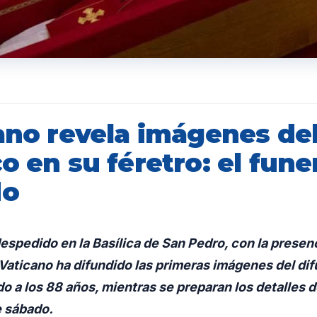
cano revela imágenes de
o en su féretro: el fune
do
despedido en la Basílica de San Pedro, con la presen
 Vaticano ha difundido las primeras imágenes del di
do a los 88 años, mientras se preparan los detalles d
e sábado.