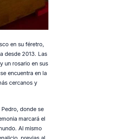
co en su féretro,
cia desde 2013. Las
y un rosario en sus
 se encuentra en la
más cercanos y
an Pedro, donde se
remonia marcará el
l mundo. Al mismo
alicio, previas al