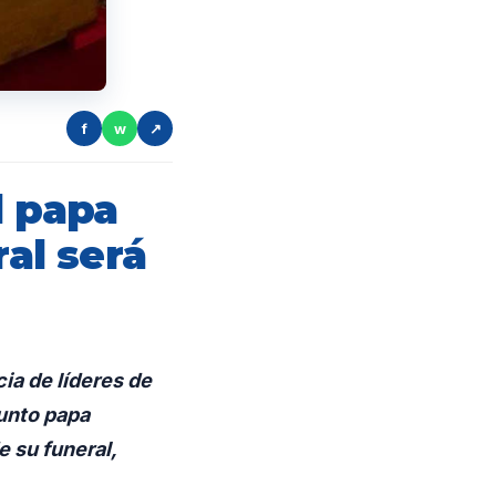
f
w
↗
l papa
ral será
cia de líderes de
funto papa
e su funeral,