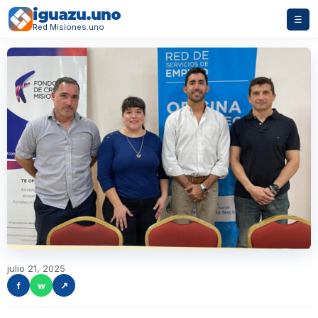
iguazu.uno
☰
Red Misiones.uno
julio 21, 2025
f
w
↗