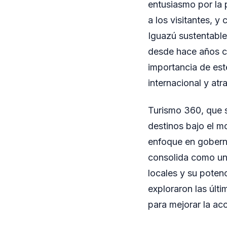
entusiasmo por la 
a los visitantes, 
Iguazú sustentable
desde hace años co
importancia de est
internacional y atr
Turismo 360, que s
destinos bajo el m
enfoque en gobernan
consolida como una
locales y su potenc
exploraron las últ
para mejorar la acce