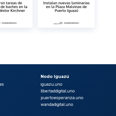
Nodo Iguazú
es
iguazu.uno
s
libertaddigital.uno
puertoesperanza.uno
wandadigital.uno