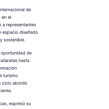
Internacional de
 en el
 a representantes
un espacio diseñado
y sostenible.
a oportunidad de
cataratas hasta
formación
l turismo
e ciclo abordó
iente.
cas, expresó su