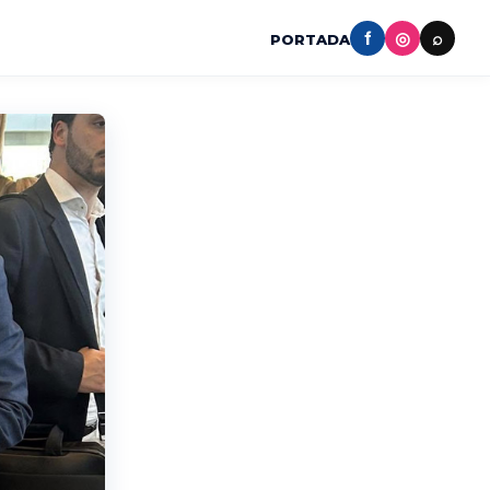
f
◎
⌕
PORTADA