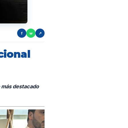
f
w
↗
cional
co más destacado