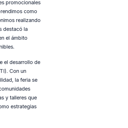
les promocionales
emprendimos como
enimos realizando
s destacó la
en el ámbito
nibles.
 el desarrollo de
DTI). Con un
idad, la feria se
s comunidades
as y talleres que
como estrategias