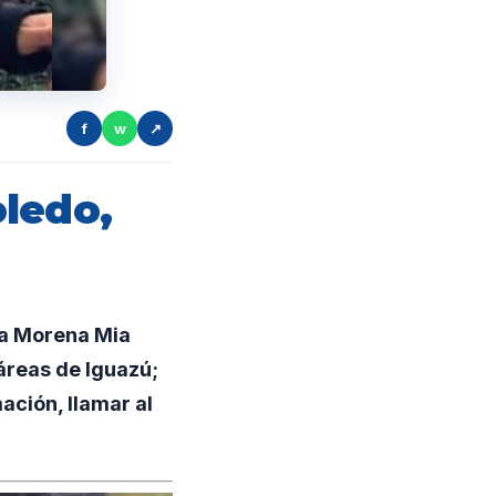
f
w
↗
oledo,
 a Morena Mia
áreas de Iguazú;
ación, llamar al