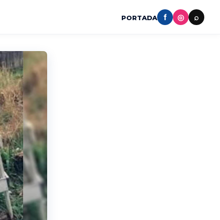
f
◎
⌕
PORTADA