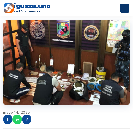
iguazu.uno
☰
Red Misiones.uno
mayo 14, 2025
f
w
↗