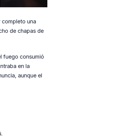
or completo una
echo de chapas de
el fuego consumió
ontraba en la
enuncia, aunque el
ú.