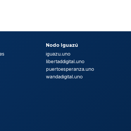
Nodo Iguazú
es
iguazu.uno
s
libertaddigital.uno
puertoesperanza.uno
wandadigital.uno