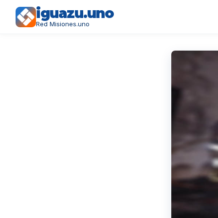
iguazu.uno
Red Misiones.uno