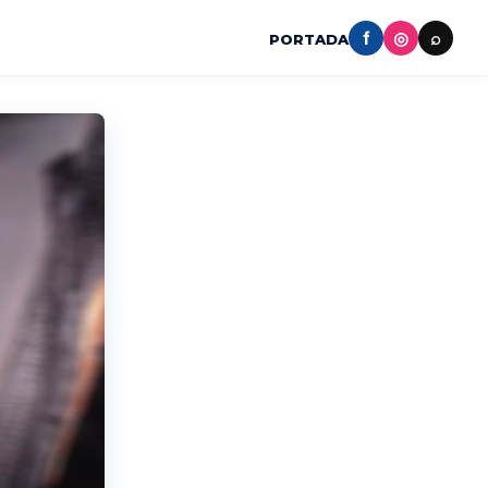
f
◎
⌕
PORTADA