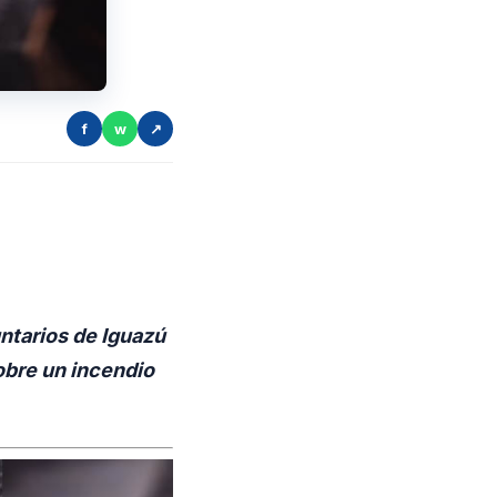
f
w
↗
untarios de Iguazú
obre un incendio