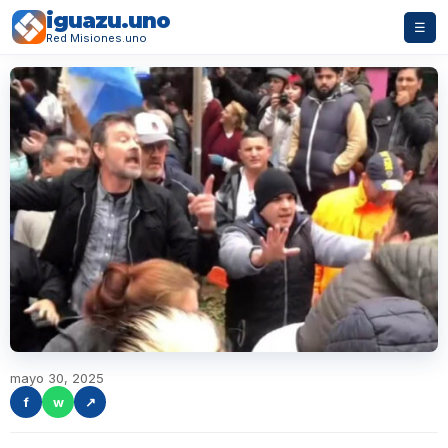
iguazu.uno
☰
Red Misiones.uno
mayo 30, 2025
f
w
↗