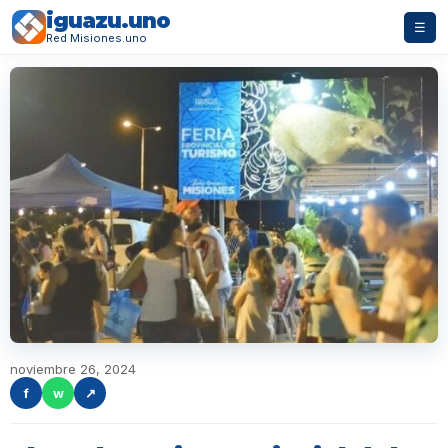
iguazu.uno
☰
Red Misiones.uno
noviembre 26, 2024
f
w
↗