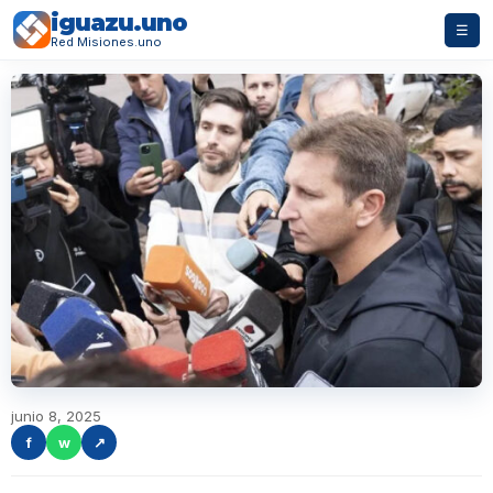
iguazu.uno
☰
Red Misiones.uno
junio 8, 2025
f
w
↗