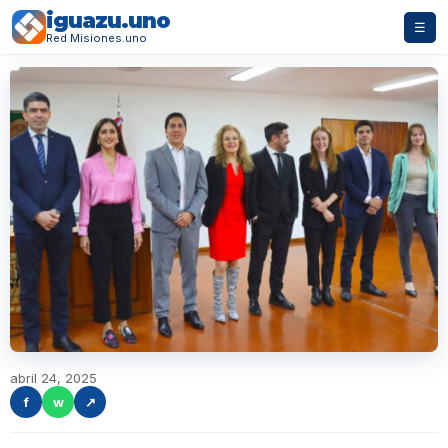
iguazu.uno
☰
Red Misiones.uno
abril 24, 2025
f
w
↗