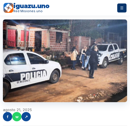
iguazu.uno
☰
Red Misiones.uno
agosto 21, 2025
f
w
↗