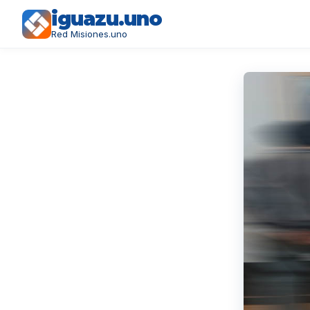
iguazu.uno
Red Misiones.uno