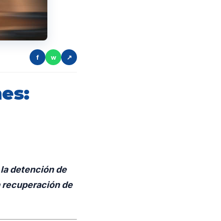
f
w
↗
nes:
la detención de
a recuperación de