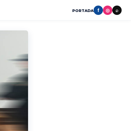
f
◎
⌕
PORTADA