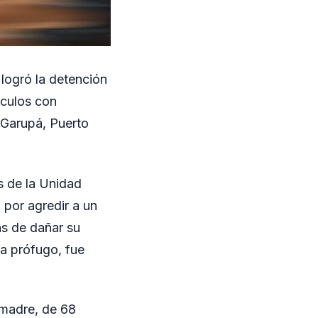
 logró la detención
ículos con
 Garupá, Puerto
s de la Unidad
 por agredir a un
ás de dañar su
ba prófugo, fue
 madre, de 68