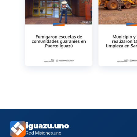
iguazu.uno
Red Misiones.uno