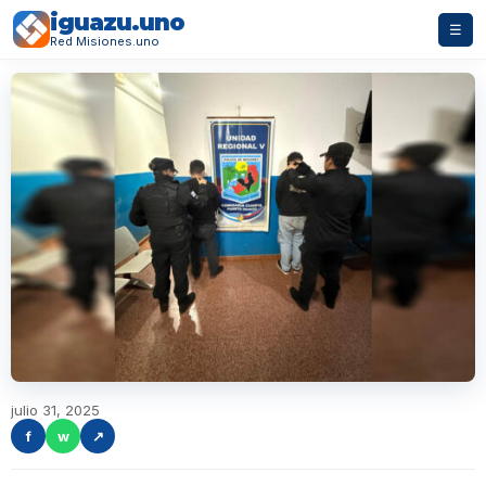
iguazu.uno
☰
Red Misiones.uno
julio 31, 2025
f
w
↗