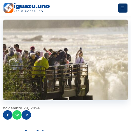
iguazu.uno
☰
Red Misiones.uno
noviembre 28, 2024
f
w
↗