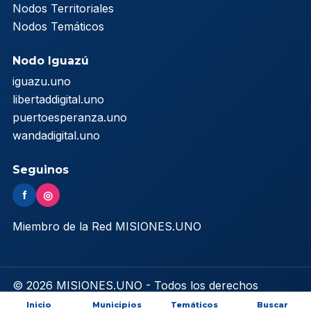
Nodos Territoriales
Nodos Temáticos
Nodo Iguazú
iguazu.uno
libertaddigital.uno
puertoesperanza.uno
wandadigital.uno
Seguinos
f
◎
Miembro de la Red MISIONES.UNO
© 2026 MISIONES.UNO - Todos los derechos
reservados
Inicio
Municipios
Temáticos
Buscar