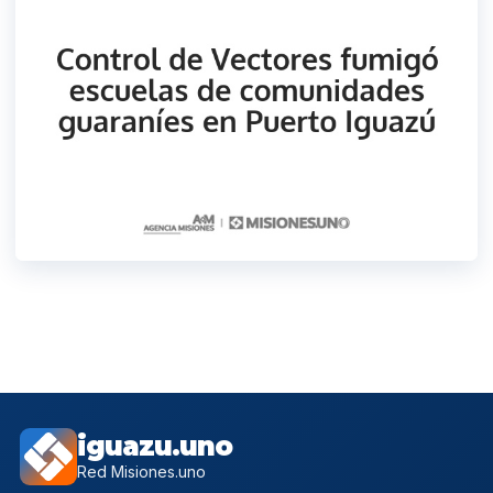
iguazu.uno
Red Misiones.uno