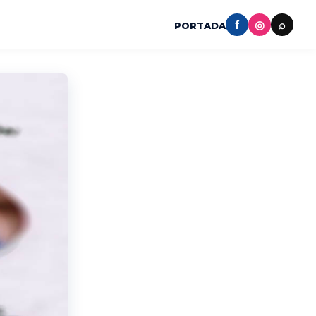
f
◎
⌕
PORTADA