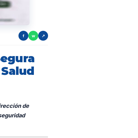
f
w
↗
Segura
 Salud
irección de
 seguridad