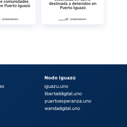
Nodo Iguazú
es
iguazu.uno
s
libertaddigital.uno
puertoesperanza.uno
wandadigital.uno