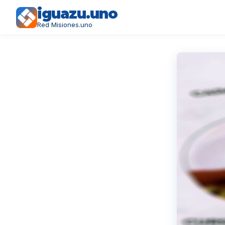
iguazu.uno
Red Misiones.uno