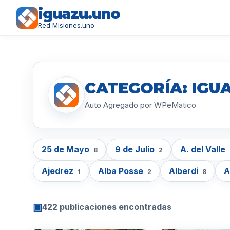
iguazu.uno
Red Misiones.uno
CATEGORÍA: IGU
Auto Agregado por WPeMatico
25 de Mayo
9 de Julio
A. del Valle
8
2
Ajedrez
Alba Posse
Alberdi
A
1
2
8
▣
422 publicaciones encontradas