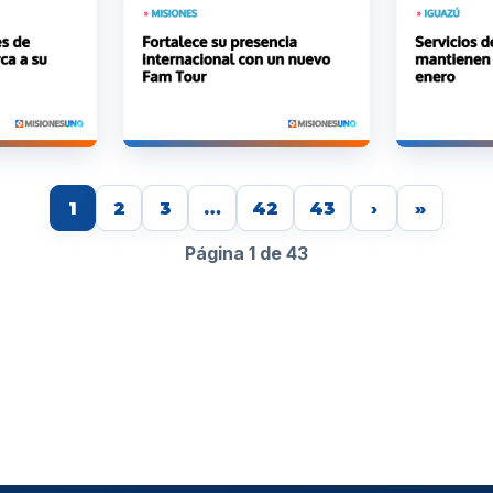
1
2
3
…
42
43
›
»
Página 1 de 43