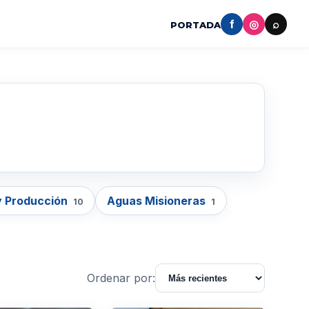
f
◎
⌕
PORTADA
y Producción
Aguas Misioneras
10
1
Ordenar por: