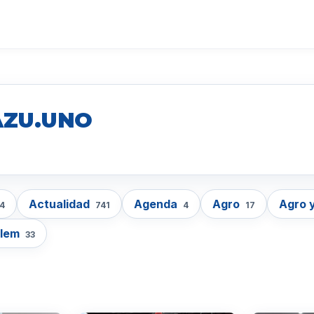
AZU.UNO
Actualidad
Agenda
Agro
Agro 
4
741
4
17
lem
33