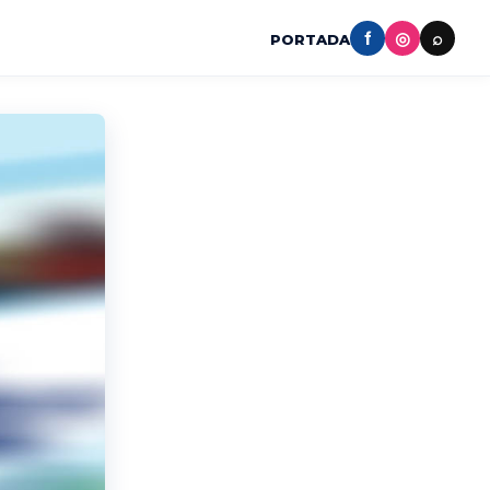
f
◎
⌕
PORTADA