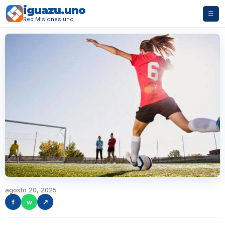
iguazu.uno
☰
Red Misiones.uno
agosto 20, 2025
f
w
↗