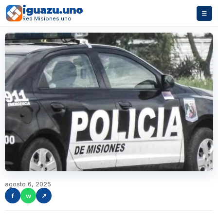
iguazu.uno
☰
Red Misiones.uno
agosto 6, 2025
f
w
↗