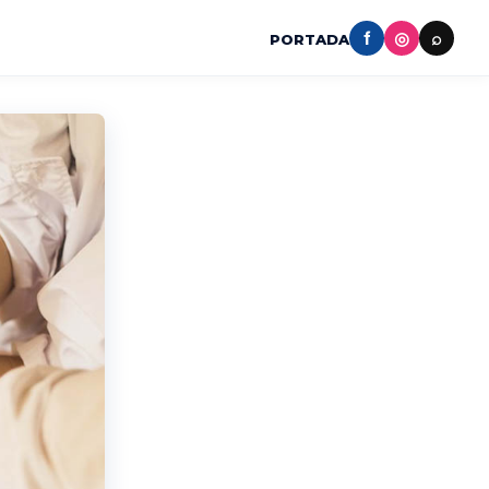
f
◎
⌕
PORTADA