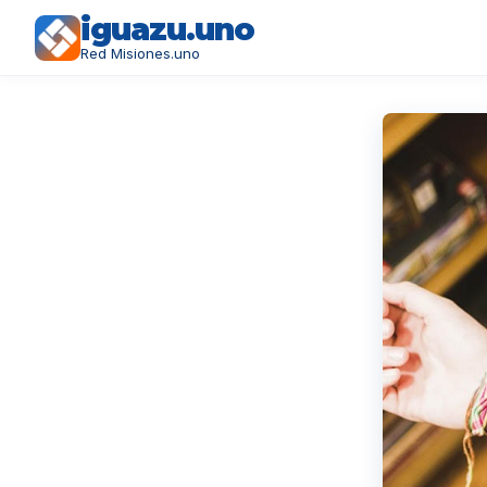
iguazu.uno
Red Misiones.uno