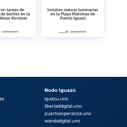
Nodo Iguazú
es
iguazu.uno
s
libertaddigital.uno
puertoesperanza.uno
wandadigital.uno