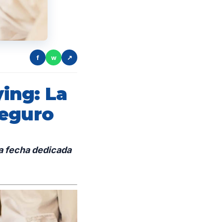
f
w
↗
ying: La
Seguro
na fecha dedicada