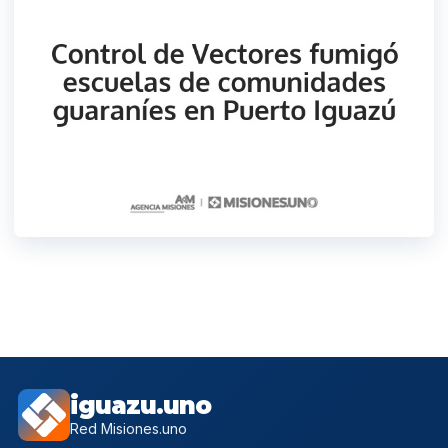
iguazu.uno
Red Misiones.uno