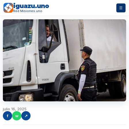
iguazu.uno
☰
Red Misiones.uno
julio 16, 2025
f
w
↗