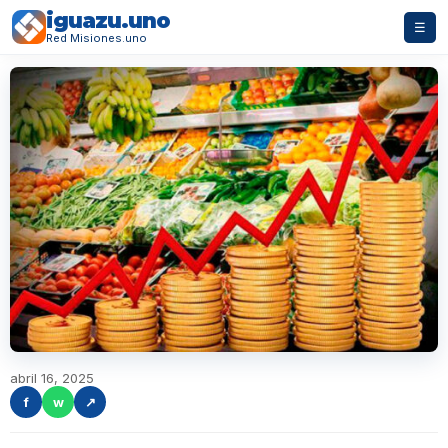
iguazu.uno
☰
Red Misiones.uno
abril 16, 2025
f
w
↗