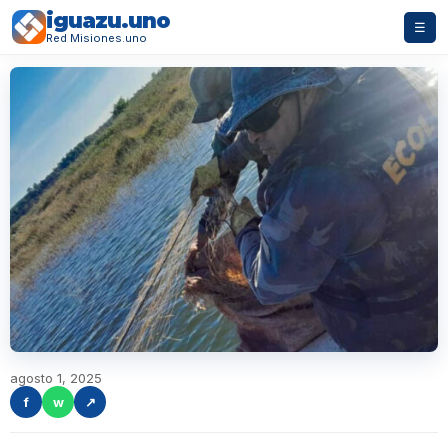
iguazu.uno
☰
Red Misiones.uno
agosto 1, 2025
f
w
↗