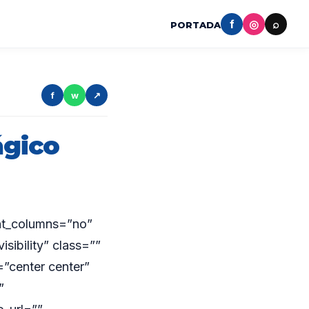
f
◎
⌕
PORTADA
f
w
↗
ágico
ght_columns=”no”
sibility” class=””
”center center”
”