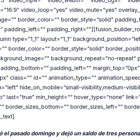
.3″ video_mp4=”” video_webm=”” video_ogv=”” video
o=”16:9″ video_loop=”yes” video_mute=”yes” overlay_
ge=”” border_color=”” border_style=”solid” padding_
 padding_left=”” padding_right=””][fusion_builder_r
lumn type=”1_1″ layout=”1_1″ background_position=”lef
” border_color=”” border_style=”solid” border_positi
ckground_image=”” background_repeat=”no-repeat” 
padding_bottom=”” padding_left=”” margin_top=”0px”
x” class=”” id=”” animation_type=”” animation_spee
=”left” hide_on_mobile=”small-visibility,medium-visibilit
” last=”true” min_height=”” hover_type=”none” link=
” border_sizes_bottom=”” border_sizes_left=”” border
n_text]
ió el pasado domingo y dejó un saldo de tres persona