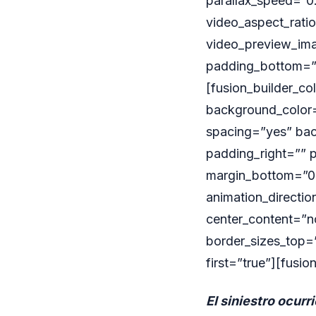
parallax_speed=”0
video_aspect_rati
video_preview_ima
padding_bottom=””
[fusion_builder_co
background_color=”
spacing=”yes” ba
padding_right=”” 
margin_bottom=”0p
animation_direction
center_content=”no
border_sizes_top=”
first=”true”][fusio
El siniestro ocurr