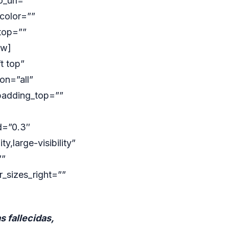
_url=””
color=””
top=””
ow]
t top”
on=”all”
padding_top=””
d=”0.3″
y,large-visibility”
””
_sizes_right=””
s fallecidas,