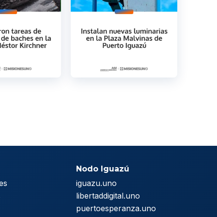
Nodo Iguazú
es
iguazu.uno
s
libertaddigital.uno
puertoesperanza.uno