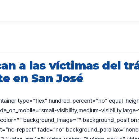
can a las víctimas del tr
te en San José
ontainer type=”flex” hundred_percent=”no” equal_hei
_on_mobile=”small-visibility,medium-visibility,large-vi
color=”” background_image=”” background_position=
t=”no-repeat” fade=”no” background_parallax=”none