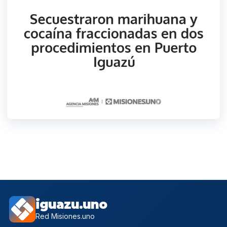
iguazu.uno
Red Misiones.uno