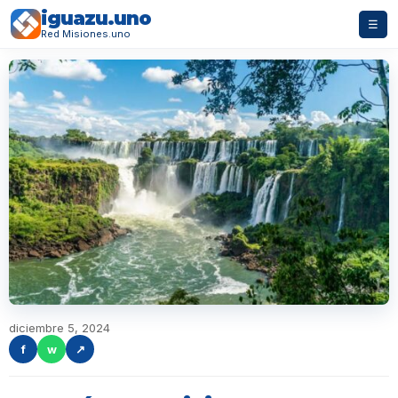
iguazu.uno
☰
Red Misiones.uno
diciembre 5, 2024
f
w
↗