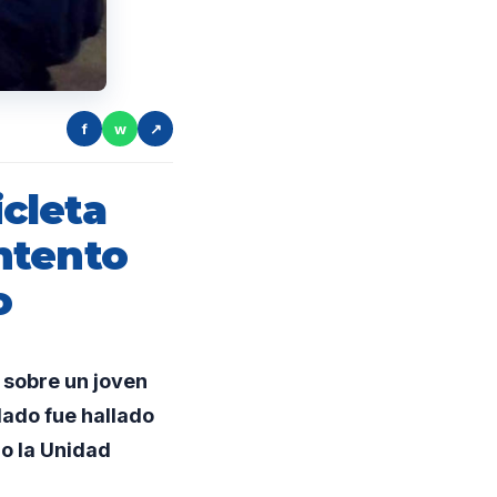
f
w
↗
cleta
ntento
o
 sobre un joven
odado fue hallado
no la Unidad