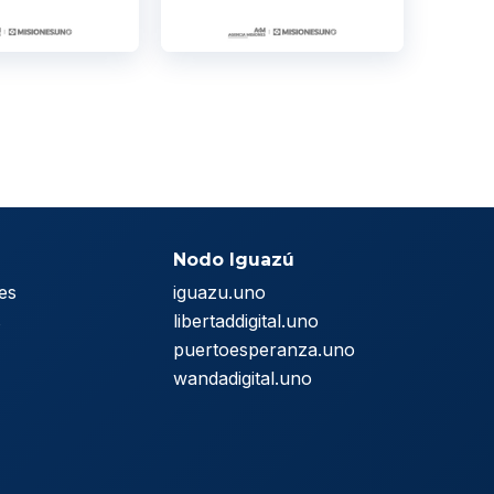
Nodo Iguazú
es
iguazu.uno
s
libertaddigital.uno
puertoesperanza.uno
wandadigital.uno