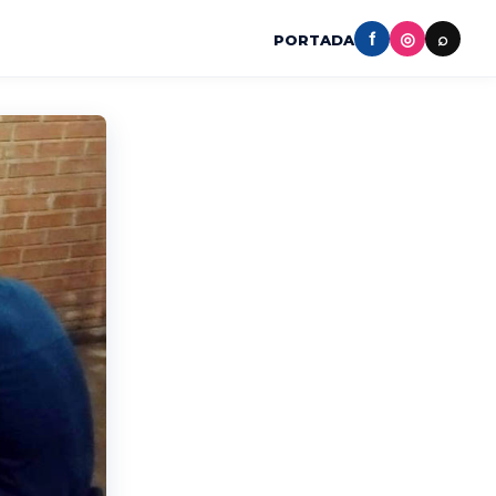
f
◎
⌕
PORTADA