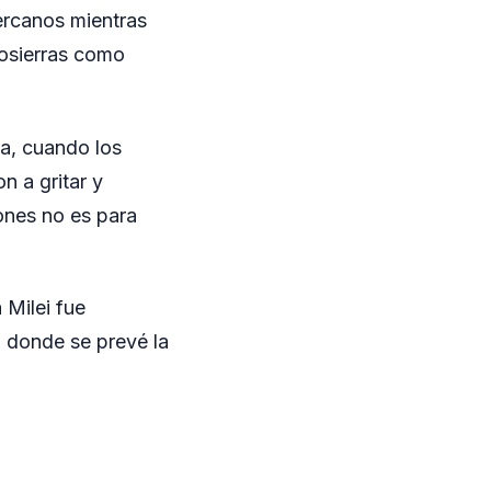
ercanos mientras
tosierras como
ta, cuando los
n a gritar y
ones no es para
 Milei fue
 donde se prevé la