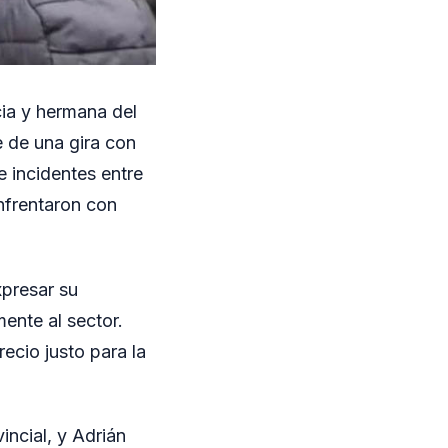
ncia y hermana del
e de una gira con
e incidentes entre
nfrentaron con
xpresar su
ente al sector.
ecio justo para la
incial, y Adrián