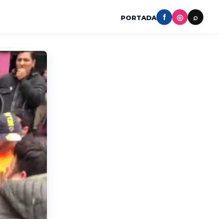
f
◎
⌕
PORTADA