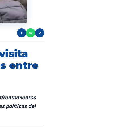
f
w
↗
visita
s entre
enfrentamientos
as políticas del