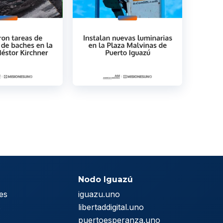
Nodo Iguazú
es
iguazu.uno
s
libertaddigital.uno
puertoesperanza.uno