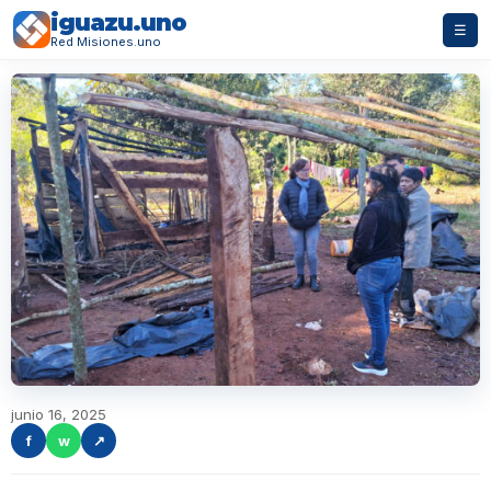
iguazu.uno
☰
Red Misiones.uno
junio 16, 2025
f
w
↗