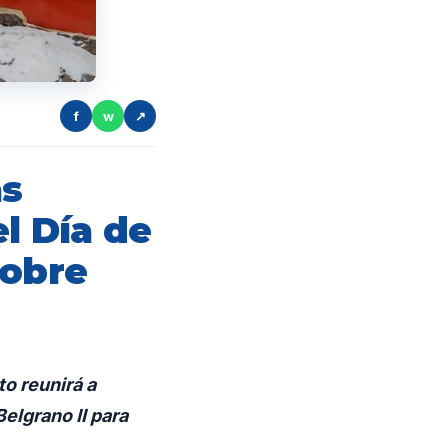
f
w
↗
as
el Día de
sobre
o reunirá a
elgrano II para