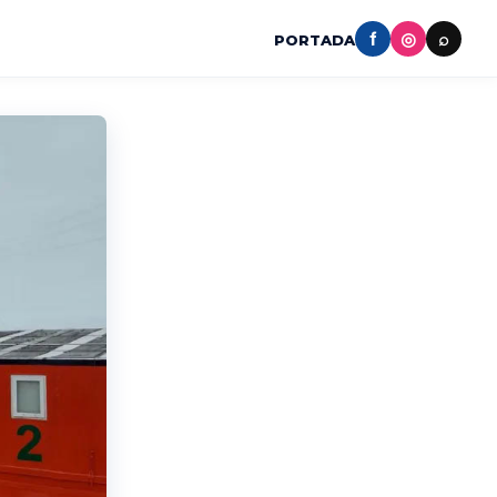
f
◎
⌕
PORTADA