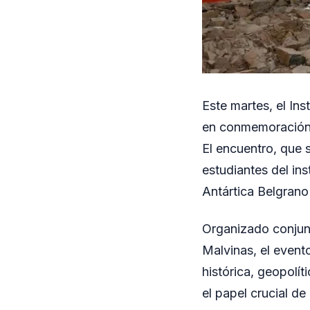
Este martes, el In
en conmemoración d
El encuentro, que s
estudiantes del in
Antártica Belgrano 
Organizado conjun
Malvinas, el event
histórica, geopolít
el papel crucial d