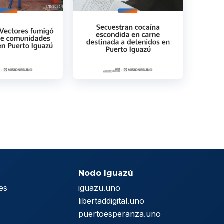
Nodo Iguazú
es
iguazu.uno
s
libertaddigital.uno
puertoesperanza.uno