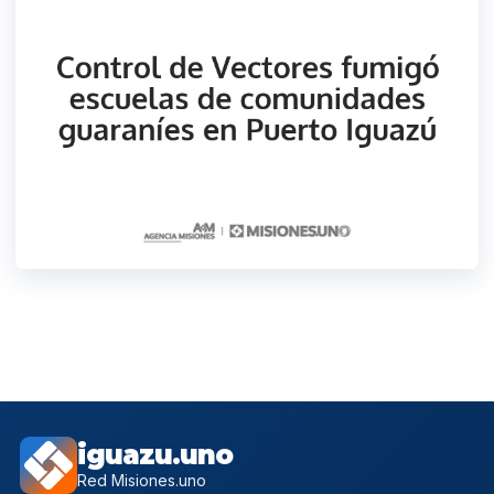
iguazu.uno
Red Misiones.uno