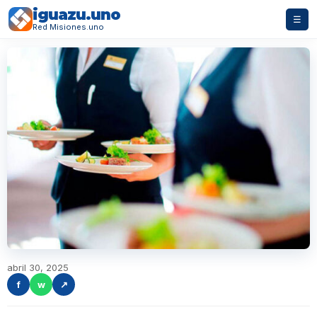
iguazu.uno
☰
Red Misiones.uno
abril 30, 2025
f
w
↗