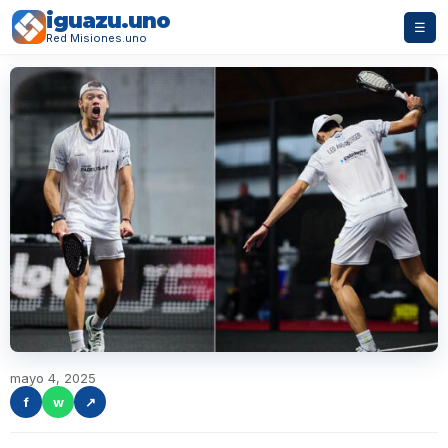
iguazu.uno
☰
Red Misiones.uno
mayo 4, 2025
f
w
↗