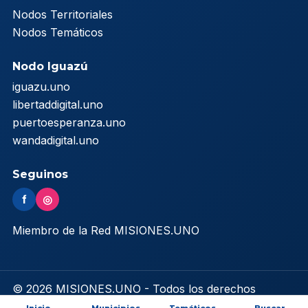
Nodos Territoriales
Nodos Temáticos
Nodo Iguazú
iguazu.uno
libertaddigital.uno
puertoesperanza.uno
wandadigital.uno
Seguinos
f
◎
Miembro de la Red MISIONES.UNO
© 2026 MISIONES.UNO - Todos los derechos
reservados