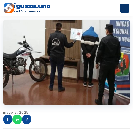
iguazu.uno
☰
Red Misiones.uno
mayo 5, 2025
f
w
↗