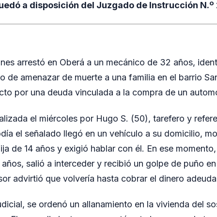
edó a disposición del Juzgado de Instrucción N.º 
ones arrestó en Oberá a un mecánico de 32 años, iden
do de amenazar de muerte a una familia en el barrio Sa
cto por una deuda vinculada a la compra de un automó
lizada el miércoles por Hugo S. (50), tarefero y refere
odía el señalado llegó en un vehículo a su domicilio, m
ija de 14 años y exigió hablar con él. En ese momento, 
años, salió a interceder y recibió un golpe de puño en 
sor advirtió que volvería hasta cobrar el dinero adeud
udicial, se ordenó un allanamiento en la vivienda del 