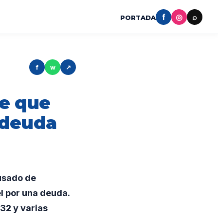
f
◎
⌕
PORTADA
f
w
↗
e que
 deuda
usado de
l por una deuda.
32 y varias