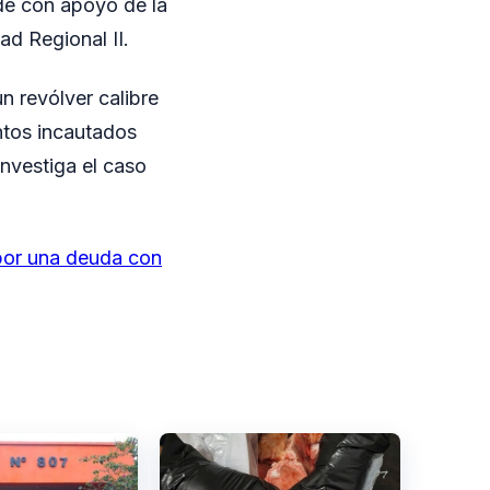
rde con apoyo de la
ad Regional II.
n revólver calibre
entos incautados
nvestiga el caso
por una deuda con