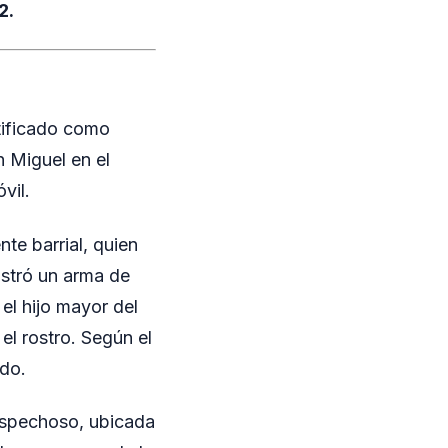
2.
tificado como
n Miguel en el
vil.
nte barrial, quien
ostró un arma de
el hijo mayor del
el rostro. Según el
ado.
sospechoso, ubicada