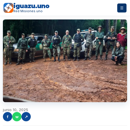
iguazu.uno
☰
Red Misiones.uno
junio 10, 2025
f
w
↗