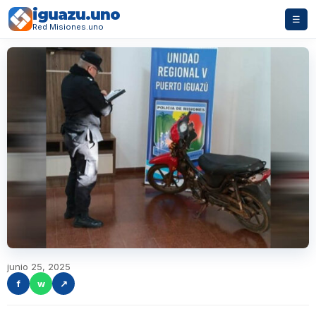
iguazu.uno
☰
Red Misiones.uno
junio 25, 2025
f
w
↗