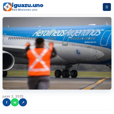
iguazu.uno
☰
Red Misiones.uno
junio 2, 2025
f
w
↗