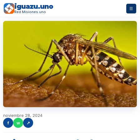
iguazu.uno
☰
Red Misiones.uno
noviembre 28, 2024
f
w
↗