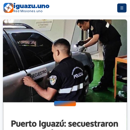
iguazu.uno
☰
Red Misiones.uno