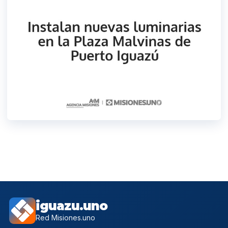
iguazu.uno
Red Misiones.uno