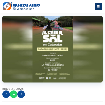
iguazu.uno
☰
Red Misiones.uno
mayo 21, 2025
f
w
↗