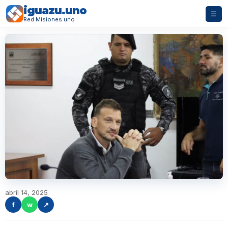
iguazu.uno
☰
Red Misiones.uno
abril 14, 2025
f
w
↗