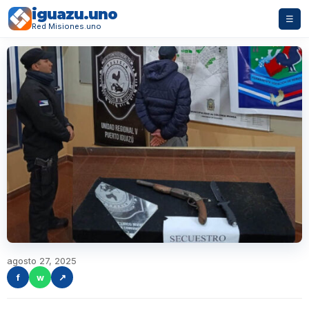
iguazu.uno
☰
Red Misiones.uno
agosto 27, 2025
f
w
↗